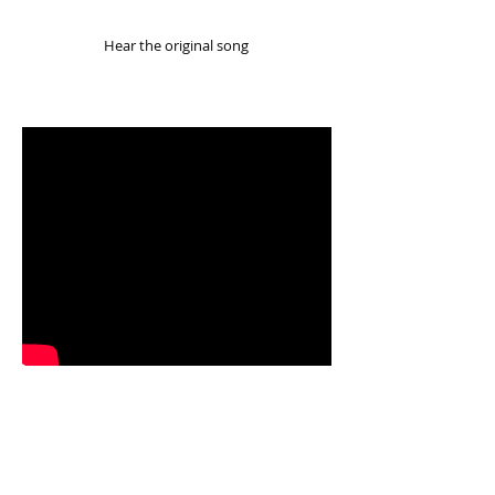
Hear the original song
Αχ Τσερκέζα μου γλυκιά, συ μου πήρες τη
ν καρδιά, γιάρ, γιάρ, αμάν
σαν σ' είδα τρελάθηκα κι απ' τον κόσμο ε
χάθηκα
αχ Τσερκέζα, γλυκιά, συ μου πήρες τα μυ